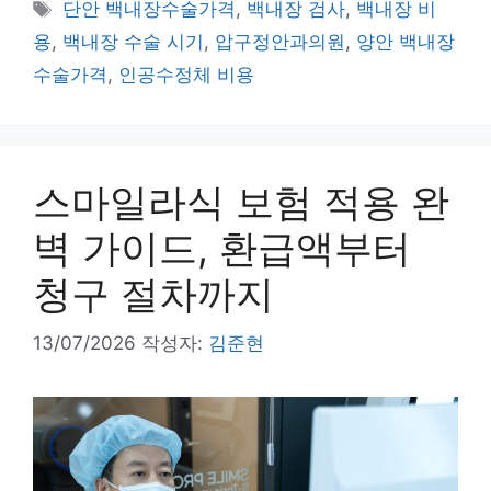
태
단안 백내장수술가격
,
백내장 검사
,
백내장 비
고
그
용
,
백내장 수술 시기
,
압구정안과의원
,
양안 백내장
리
수술가격
,
인공수정체 비용
스마일라식 보험 적용 완
벽 가이드, 환급액부터
청구 절차까지
13/07/2026
작성자:
김준현