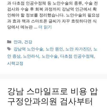
과 다초점 인공수정체 등 노안수술의 종류, 수술 전
검사와 수술 후 회복 과정까지 강남역 인근에서 확
인해야 할 정보를 정리했습니다. 노안수술의 필요성
과 효과 책과 스마트폰 글씨가 자꾸 흐릿하다면 식
당에서 메뉴판 …
더 읽기
카
안과, 건강
테
태
강남역 노안수술
,
노안 원인
,
노안 자가진단
,
노
고
그
안 증상
,
노안라식
,
노안수술
,
다초점 인공수정체
,
리
시력교정
강남 스마일프로 비용 압
구정안과의원 검사부터