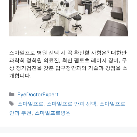
스마일프로 병원 선택 시 꼭 확인할 사항은? 대한안
과학회 정회원 의료진, 최신 펨토초 레이저 장비, 무
상 정기검진을 갖춘 압구정안과의 기술과 강점을 소
개합니다.
카
EyeDoctorExpert
테
태
스마일프로
,
스마일프로 안과 선택
,
스마일프로
고
그
안과 추천
,
스마일프로병원
리