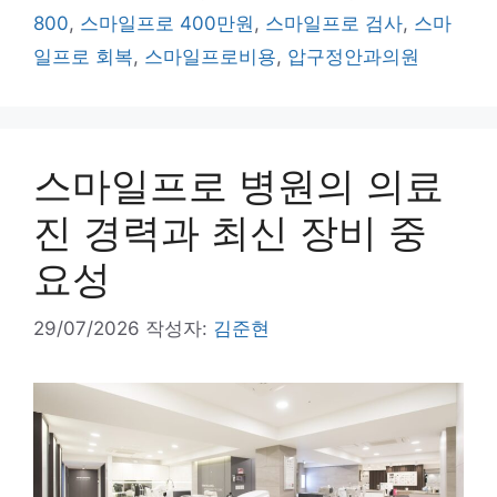
고
그
800
,
스마일프로 400만원
,
스마일프로 검사
,
스마
리
일프로 회복
,
스마일프로비용
,
압구정안과의원
스마일프로 병원의 의료
진 경력과 최신 장비 중
요성
29/07/2026
작성자:
김준현