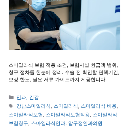
스마일라식 보험 적용 조건, 보험사별 환급액 범위,
청구 절차를 한눈에 정리. 수술 전 확인할 면책기간,
보상 한도, 필요 서류 가이드까지 제공합니다.
카
안과, 건강
테
태
강남스마일라식
,
스마일라식
,
스마일라식 비용
,
고
그
스마일라식보험
,
스마일라식보험적용
,
스마일라식
리
보험청구
,
스마일라식안과
,
압구정안과의원