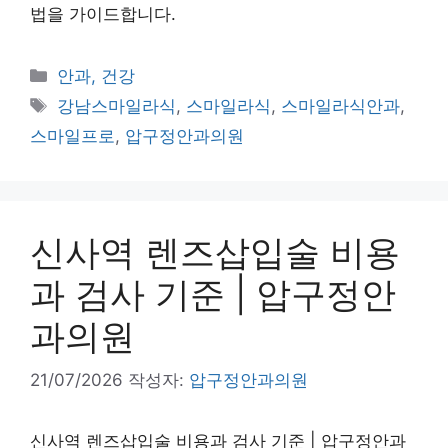
법을 가이드합니다.
카
안과, 건강
테
태
강남스마일라식
,
스마일라식
,
스마일라식안과
,
고
그
스마일프로
,
압구정안과의원
리
신사역 렌즈삽입술 비용
과 검사 기준 | 압구정안
과의원
21/07/2026
작성자:
압구정안과의원
신사역 렌즈삽입술 비용과 검사 기준 | 압구정안과