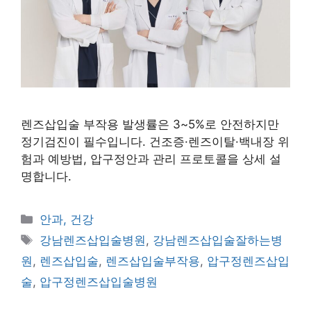
렌즈삽입술 부작용 발생률은 3~5%로 안전하지만
정기검진이 필수입니다. 건조증·렌즈이탈·백내장 위
험과 예방법, 압구정안과 관리 프로토콜을 상세 설
명합니다.
카
안과, 건강
테
태
강남렌즈삽입술병원
,
강남렌즈삽입술잘하는병
고
그
원
,
렌즈삽입술
,
렌즈삽입술부작용
,
압구정렌즈삽입
리
술
,
압구정렌즈삽입술병원