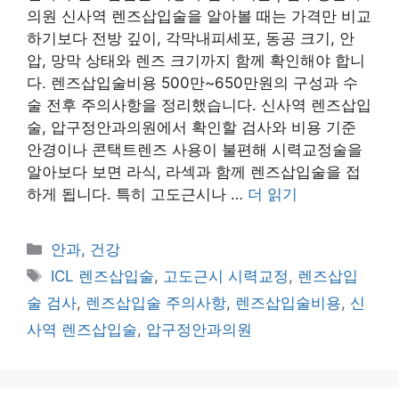
의원 신사역 렌즈삽입술을 알아볼 때는 가격만 비교
하기보다 전방 깊이, 각막내피세포, 동공 크기, 안
압, 망막 상태와 렌즈 크기까지 함께 확인해야 합니
다. 렌즈삽입술비용 500만~650만원의 구성과 수
술 전후 주의사항을 정리했습니다. 신사역 렌즈삽입
술, 압구정안과의원에서 확인할 검사와 비용 기준
안경이나 콘택트렌즈 사용이 불편해 시력교정술을
알아보다 보면 라식, 라섹과 함께 렌즈삽입술을 접
하게 됩니다. 특히 고도근시나 …
더 읽기
카
안과, 건강
테
태
ICL 렌즈삽입술
,
고도근시 시력교정
,
렌즈삽입
고
그
술 검사
,
렌즈삽입술 주의사항
,
렌즈삽입술비용
,
신
리
사역 렌즈삽입술
,
압구정안과의원