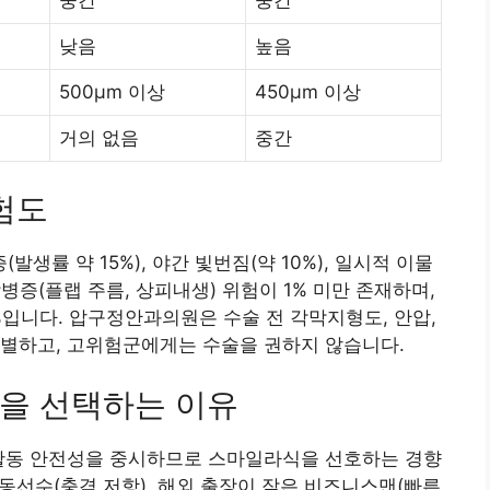
중간
중간
낮음
높음
500μm 이상
450μm 이상
거의 없음
중간
험도
률 약 15%), 야간 빛번짐(약 10%), 일시적 이물
합병증(플랩 주름, 상피내생) 위험이 1% 미만 존재하며,
3%입니다. 압구정안과의원은 수술 전 각막지형도, 안압,
선별하고, 고위험군에게는 수술을 권하지 않습니다.
을 선택하는 이유
 활동 안전성을 중시하므로 스마일라식을 선호하는 경향
 운동선수(충격 저항), 해외 출장이 잦은 비즈니스맨(빠른