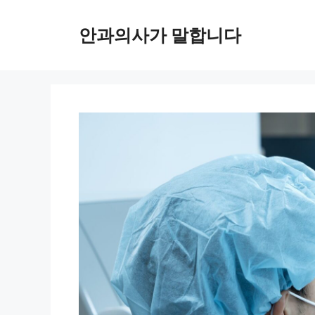
컨
텐
안과의사가 말합니다
츠
로
건
너
뛰
기