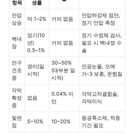
항목
생률
안압
안압하강제 점안,
약 1~2%
거의 없음
상승
정기 안압 측정
장기(10
정기 수정체 검사,
백내
년)
거의 없음
필요 시 백내장 수
장
0.5~1%
술
안구
30~50%
경미(일
인공눈물, 오메
건조
(대부분 일
시적)
가-3 보충, 온찜질
증
시적)
각막
0.04% 미
각막교차결합술,
확장
없음
만
각막이식
증
빛번
동공축소제, 적응
5~10%
10~20%
짐
기간 필요