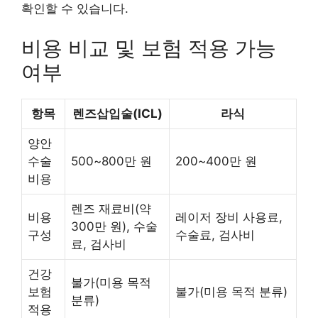
확인할 수 있습니다.
비용 비교 및 보험 적용 가능
여부
항목
렌즈삽입술(ICL)
라식
양안
수술
500~800만 원
200~400만 원
비용
렌즈 재료비(약
비용
레이저 장비 사용료,
300만 원), 수술
구성
수술료, 검사비
료, 검사비
건강
불가(미용 목적
보험
불가(미용 목적 분류)
분류)
적용