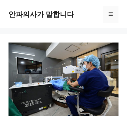
컨
텐
안과의사가 말합니다
메
츠
로
뉴
건
너
뛰
기