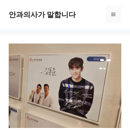
컨
텐
안과의사가 말합니다
메
츠
로
뉴
건
너
뛰
기