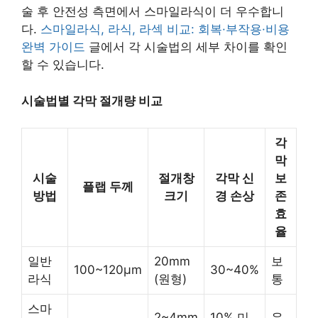
술 후 안전성 측면에서 스마일라식이 더 우수합니
다.
스마일라식, 라식, 라섹 비교: 회복·부작용·비용
완벽 가이드
글에서 각 시술법의 세부 차이를 확인
할 수 있습니다.
시술법별 각막 절개량 비교
각
막
시술
절개창
각막 신
보
플랩 두께
방법
크기
경 손상
존
효
율
일반
20mm
보
100~120μm
30~40%
라식
(원형)
통
스마
2~4mm
10% 미
우