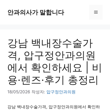
컨
텐
안과의사가 말합니다
메
츠
로
뉴
건
너
강남 백내장수술가
뛰
기
격, 압구정안과의원
에서 확인하세요 | 비
용·렌즈·후기 총정리
18/05/2026
작성자:
압구정안과의원
강남 백내장수술가격, 압구정안과의원에서 확인하