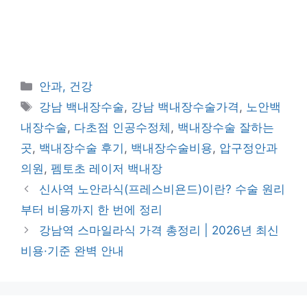
카
안과, 건강
테
태
강남 백내장수술
,
강남 백내장수술가격
,
노안백
고
그
내장수술
,
다초점 인공수정체
,
백내장수술 잘하는
리
곳
,
백내장수술 후기
,
백내장수술비용
,
압구정안과
의원
,
펨토초 레이저 백내장
신사역 노안라식(프레스비욘드)이란? 수술 원리
부터 비용까지 한 번에 정리
강남역 스마일라식 가격 총정리 | 2026년 최신
비용·기준 완벽 안내