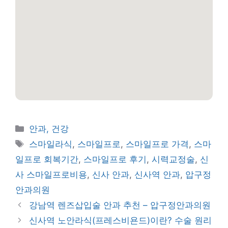
카
안과, 건강
테
태
스마일라식
,
스마일프로
,
스마일프로 가격
,
스마
고
그
일프로 회복기간
,
스마일프로 후기
,
시력교정술
,
신
리
사 스마일프로비용
,
신사 안과
,
신사역 안과
,
압구정
안과의원
강남역 렌즈삽입술 안과 추천 – 압구정안과의원
신사역 노안라식(프레스비욘드)이란? 수술 원리