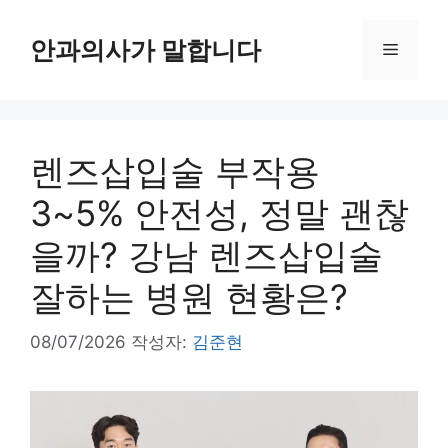
컨
텐
안과의사가 말합니다
메
츠
로
뉴
건
너
렌즈삽입술 부작용
뛰
기
3~5% 안전성, 정말 괜찮
을까? 강남 렌즈삽입술
잘하는 병원 현황은?
08/07/2026
작성자:
김준현