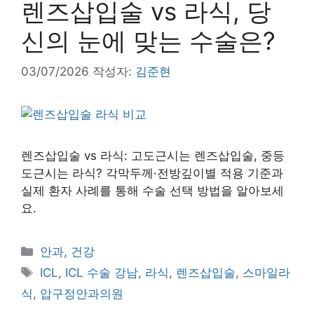
렌즈삽입술 vs 라식, 당
신의 눈에 맞는 수술은?
03/07/2026
작성자:
김준현
렌즈삽입술 vs 라식: 고도근시는 렌즈삽입술, 중등
도근시는 라식? 각막두께·전방깊이별 적용 기준과
실제 환자 사례를 통해 수술 선택 방법을 알아보세
요.
카
안과, 건강
테
태
ICL
,
ICL 수술 강남
,
라식
,
렌즈삽입술
,
스마일라
고
그
식
,
압구정안과의원
리