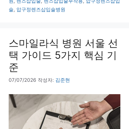
원
,
렌즈삽입술
,
렌즈삽입술부작용
,
압구정렌즈삽입
리
술
,
압구정렌즈삽입술병원
스마일라식 병원 서울 선
택 가이드 5가지 핵심 기
준
07/07/2026
작성자:
김준현