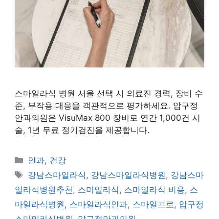
스마일라식 병원 서울 선택 시 의료진 경력, 장비 수
준, 부작용 대응을 객관적으로 평가하세요. 압구정
안과의원은 VisuMax 800 장비로 연간 1,000건 시
술, 1년 무료 정기검진을 제공합니다.
카
안과, 건강
테
태
강남스마일라식
,
강남스마일라식병원
,
강남스마
고
그
일라식병원추천
,
스마일라식
,
스마일라식 비용
,
스
리
마일라식병원
,
스마일라식안과
,
스마일프로
,
압구정
스마일라식병원
,
압구정안과의원