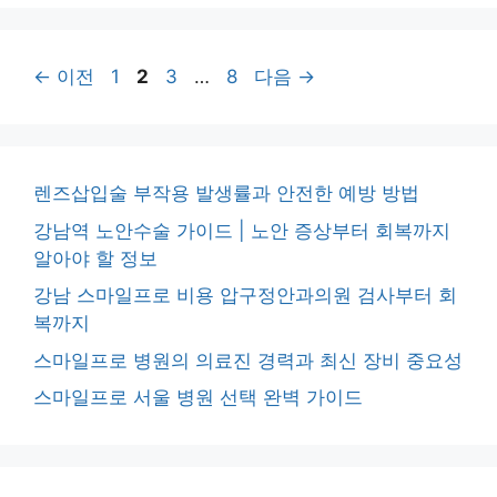
페
페
페
페
←
이전
1
2
3
…
8
다음
→
이
이
이
이
지
지
지
지
렌즈삽입술 부작용 발생률과 안전한 예방 방법
강남역 노안수술 가이드 | 노안 증상부터 회복까지
알아야 할 정보
강남 스마일프로 비용 압구정안과의원 검사부터 회
복까지
스마일프로 병원의 의료진 경력과 최신 장비 중요성
스마일프로 서울 병원 선택 완벽 가이드