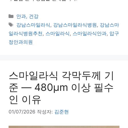
카
안과, 건강
테
태
강남스마일라식
,
강남스마일라식병원
,
강남스마
고
그
일라식병원추천
,
스마일라식
,
스마일라식안과
,
압구
리
정안과의원
스마일라식 각막두께 기
준 — 480μm 이상 필수
인 이유
01/07/2026
작성자:
김준현