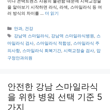
이나 콘택트렌즈 사용의 불편함 때문에 시력교정술
을 알아보기 시작하면 라식, 라섹, 스마일라식 등 여
러 방식의 차이를 …
더 읽기
카
안과, 건강
테
태
강남역 스마일라식
,
강남역 스마일라식병원
,
스
고
그
마일라식 검사
,
스마일라식 적합성
,
스마일라식 주
리
의사항
,
스마일라식 회복기간
,
시력교정술 검사
,
압
구정안과의원
안전한 강남 스마일라식
을 위한 병원 선택 기준 5
가지