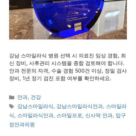
강남 스마일라식 병원 선택 시 의료진 임상 경험, 최
신 장비, 사후관리 시스템을 종합 검토해야 합니다.
안과 전문의 자격, 수술 경험 500건 이상, 정밀 검사
장비, 1년 정기 검진 포함 여부를 확인하세요.
카
안과, 건강
테
태
강남스마일라식
,
강남스마일라식안과
,
스마일라
고
그
식
,
스마일라식안과
,
스마일프로
,
신사역 안과
,
압구
리
정안과의원