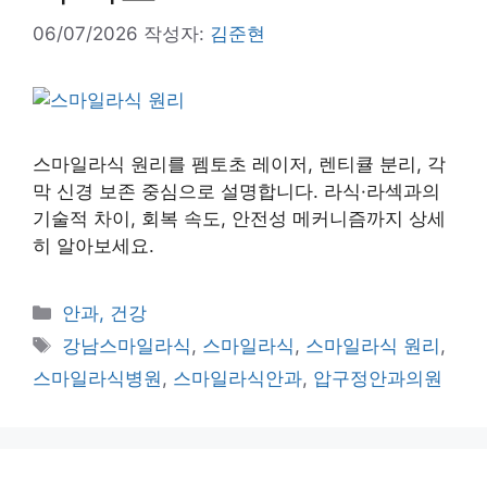
06/07/2026
작성자:
김준현
스마일라식 원리를 펨토초 레이저, 렌티큘 분리, 각
막 신경 보존 중심으로 설명합니다. 라식·라섹과의
기술적 차이, 회복 속도, 안전성 메커니즘까지 상세
히 알아보세요.
카
안과, 건강
테
태
강남스마일라식
,
스마일라식
,
스마일라식 원리
,
고
그
스마일라식병원
,
스마일라식안과
,
압구정안과의원
리