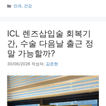
카
안과, 건강
테
고
리
ICL 렌즈삽입술 회복기
간, 수술 다음날 출근 정
말 가능할까?
30/06/2026
작성자:
김준현