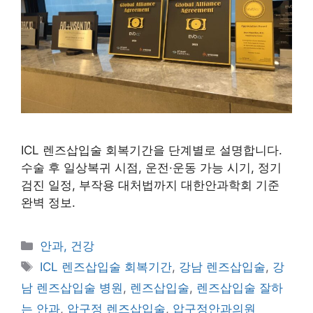
ICL 렌즈삽입술 회복기간을 단계별로 설명합니다.
수술 후 일상복귀 시점, 운전·운동 가능 시기, 정기
검진 일정, 부작용 대처법까지 대한안과학회 기준
완벽 정보.
카
안과, 건강
테
태
ICL 렌즈삽입술 회복기간
,
강남 렌즈삽입술
,
강
고
그
남 렌즈삽입술 병원
,
렌즈삽입술
,
렌즈삽입술 잘하
리
는 안과
,
압구정 렌즈삽입술
,
압구정안과의원