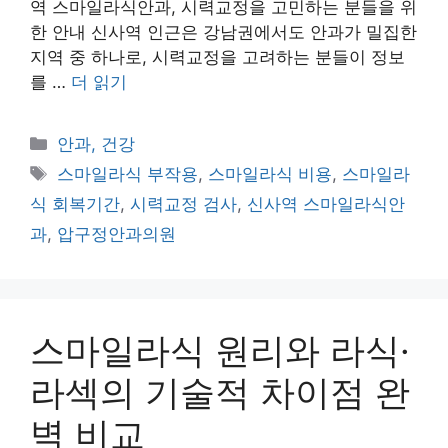
역 스마일라식안과, 시력교정을 고민하는 분들을 위
한 안내 신사역 인근은 강남권에서도 안과가 밀집한
지역 중 하나로, 시력교정을 고려하는 분들이 정보
를 …
더 읽기
카
안과, 건강
테
태
스마일라식 부작용
,
스마일라식 비용
,
스마일라
고
그
식 회복기간
,
시력교정 검사
,
신사역 스마일라식안
리
과
,
압구정안과의원
스마일라식 원리와 라식·
라섹의 기술적 차이점 완
벽 비교