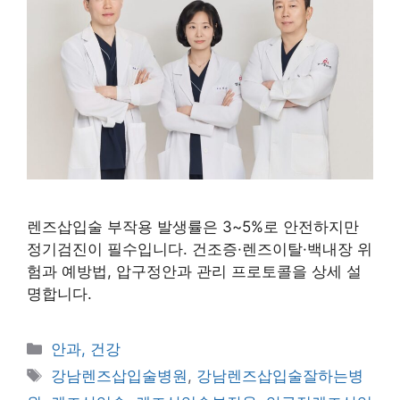
렌즈삽입술 부작용 발생률은 3~5%로 안전하지만
정기검진이 필수입니다. 건조증·렌즈이탈·백내장 위
험과 예방법, 압구정안과 관리 프로토콜을 상세 설
명합니다.
카
안과, 건강
테
태
강남렌즈삽입술병원
,
강남렌즈삽입술잘하는병
고
그