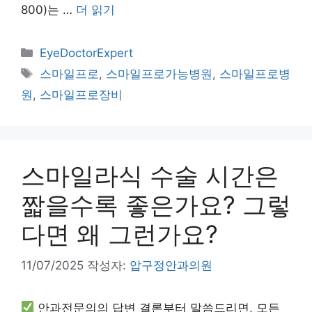
800)는 …
더 읽기
카
EyeDoctorExpert
테
태
스마일프로
,
스마일프로가능병원
,
스마일프로병
고
그
원
,
스마일프로장비
리
스마일라식 수술 시간은
짧을수록 좋은가요? 그렇
다면 왜 그런가요?
11/07/2025
작성자:
압구정안과의원
안과전문의의 답변 결론부터 말씀드리면, 모든