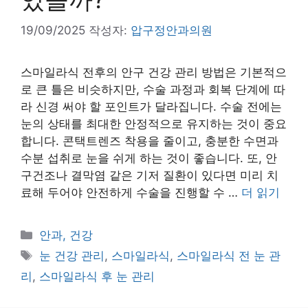
19/09/2025
작성자:
압구정안과의원
스마일라식 전후의 안구 건강 관리 방법은 기본적으
로 큰 틀은 비슷하지만, 수술 과정과 회복 단계에 따
라 신경 써야 할 포인트가 달라집니다. 수술 전에는
눈의 상태를 최대한 안정적으로 유지하는 것이 중요
합니다. 콘택트렌즈 착용을 줄이고, 충분한 수면과
수분 섭취로 눈을 쉬게 하는 것이 좋습니다. 또, 안
구건조나 결막염 같은 기저 질환이 있다면 미리 치
료해 두어야 안전하게 수술을 진행할 수 …
더 읽기
카
안과, 건강
테
태
눈 건강 관리
,
스마일라식
,
스마일라식 전 눈 관
고
그
리
,
스마일라식 후 눈 관리
리