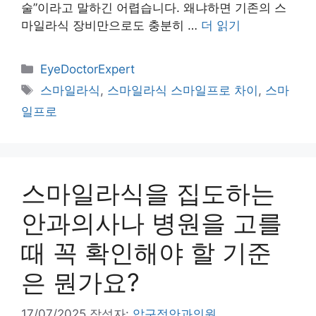
술”이라고 말하긴 어렵습니다. 왜냐하면 기존의 스
마일라식 장비만으로도 충분히 …
더 읽기
카
EyeDoctorExpert
테
태
스마일라식
,
스마일라식 스마일프로 차이
,
스마
고
그
일프로
리
스마일라식을 집도하는
안과의사나 병원을 고를
때 꼭 확인해야 할 기준
은 뭔가요?
17/07/2025
작성자:
압구정안과의원