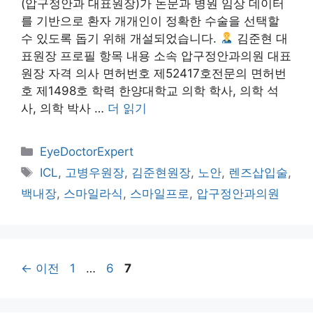
(압구정안과 대표원장)가 논문과 병원 임상 데이터
를 기반으로 환자 개개인이 정확한 수술을 선택할
수 있도록 돕기 위해 개설되었습니다.
김준현 대
표원장 프로필 항목 내용 소속 압구정안과의원 대표
원장 자격 의사 면허번호 제52417호전문의 면허번
호 제1498호 학력 한양대학교 의학 학사, 의학 석
사, 의학 박사 …
더 읽기
카
EyeDoctorExpert
테
태
ICL
,
고병우원장
,
김준현원장
,
노안
,
렌즈삽입술
,
고
그
백내장
,
스마일라식
,
스마일프로
,
압구정안과의원
리
페
페
페
←
이전
1
…
6
7
이
이
이
지
지
지