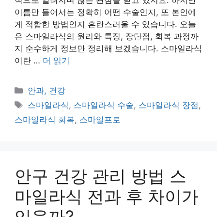
식으로 알려지며 많은 관심을 받고 있지요. 하지만
이름만 들어서는 정확히 어떤 수술인지, 또 본인에
게 적합한 방법인지 혼란스러울 수 있습니다. 오늘
은 스마일라식의 원리와 특징, 장단점, 회복 과정까
지 순수하게 정보만 정리해 보겠습니다. 스마일라식
이란 …
더 읽기
카
안과, 건강
테
태
스마일라식
,
스마일라식 수술
,
스마일라식 장점
,
고
그
스마일라식 회복
,
스마일프로
리
안구 건강 관리 방법 스
마일라식 전과 후 차이가
있을까?