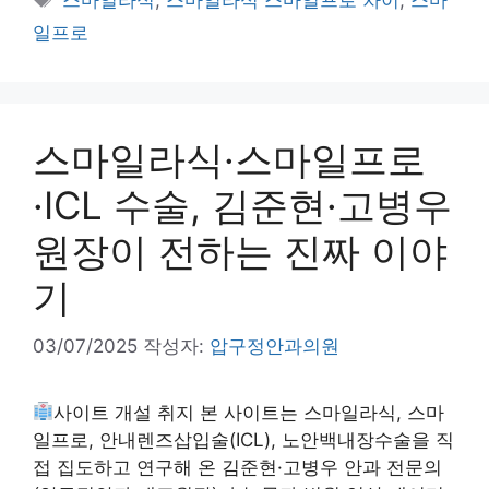
스마일라식
,
스마일라식 스마일프로 차이
,
스마
고
그
일프로
리
스마일라식·스마일프로
·ICL 수술, 김준현·고병우
원장이 전하는 진짜 이야
기
03/07/2025
작성자:
압구정안과의원
사이트 개설 취지 본 사이트는 스마일라식, 스마
일프로, 안내렌즈삽입술(ICL), 노안백내장수술을 직
접 집도하고 연구해 온 김준현·고병우 안과 전문의