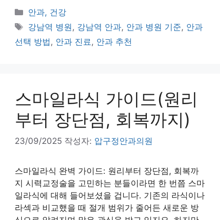
카
안과, 건강
테
태
강남역 병원
,
강남역 안과
,
안과 병원 기준
,
안과
고
그
선택 방법
,
안과 진료
,
안과 추천
리
스마일라식 가이드(원리
부터 장단점, 회복까지)
23/09/2025
작성자:
압구정안과의원
스마일라식 완벽 가이드: 원리부터 장단점, 회복까
지 시력교정술을 고민하는 분들이라면 한 번쯤 스마
일라식에 대해 들어보셨을 겁니다. 기존의 라식이나
라섹과 비교했을 때 절개 범위가 줄어든 새로운 방