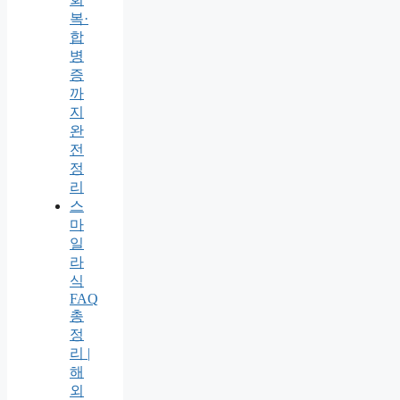
복·
합
병
증
까
지
완
전
정
리
스
마
일
라
식
FAQ
총
정
리 |
해
외