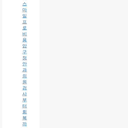
스
마
일
프
로
비
용
압
구
정
안
과
의
원
검
사
부
터
회
복
까