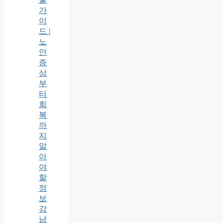
가
이
드 |
노
안
증
상
부
터
회
복
까
지
알
아
야
할
정
보
강
남