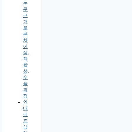
논
문
근
거
로
본
차
이
점,
적
합
성,
수
술
과
정
안
내
렌
즈
삽