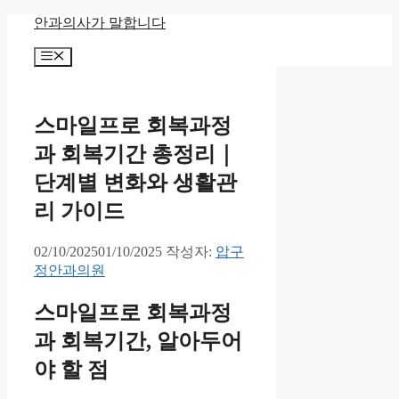
컨
안과의사가 말합니다
텐
메
츠
뉴
로
건
너
스마일프로 회복과정
뛰
과 회복기간 총정리｜
기
단계별 변화와 생활관
리 가이드
02/10/2025
01/10/2025
작성자:
압구
정안과의원
스마일프로 회복과정
과 회복기간, 알아두어
야 할 점