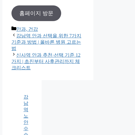
홈페이지 방문
카
안과, 건강
테
강남역 안과 선택을 위한 7가지
고
기준과 방법 | 올바른 병원 고르는
리
법
신사역 안과 추천·선택 기준 12
가지 | 초진부터 사후관리까지 체
크리스트
강
남
역
노
안
수
술