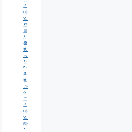
스
마
일
프
로
서
울
병
원
선
택
완
벽
가
이
드
스
마
일
라
식