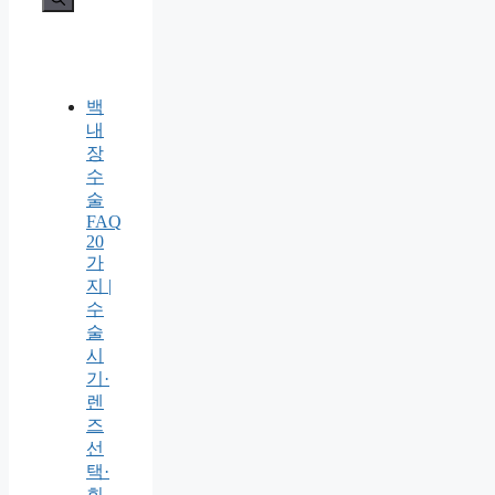
백
내
장
수
술
FAQ
20
가
지 |
수
술
시
기·
렌
즈
선
택·
회