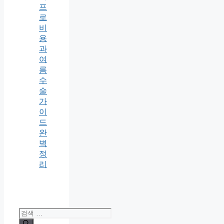
프
로
비
용
과
여
름
수
술
가
이
드
완
벽
정
리
검
색: