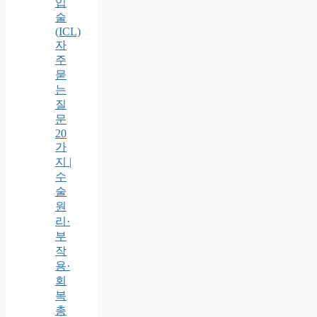
입
술
(ICL)
자
주
묻
는
질
문
20
가
지 |
수
술
원
리·
부
작
용·
회
복
총