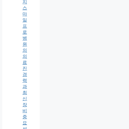
지
스
마
일
프
로
병
원
의
의
료
진
경
력
과
최
신
장
비
중
요
성