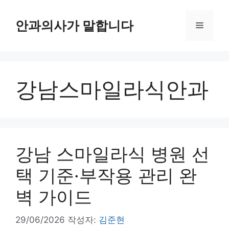
컨
텐
안과의사가 말합니다
메
츠
로
뉴
건
너
강남스마일라식안과
뛰
기
강남 스마일라식 병원 선
택 기준·부작용 관리 완
벽 가이드
29/06/2026
작성자:
김준현