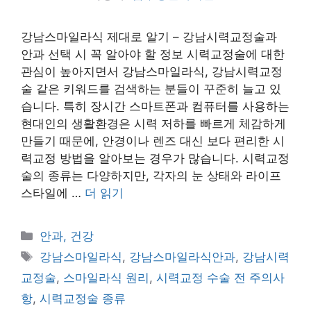
강남스마일라식 제대로 알기 – 강남시력교정술과
안과 선택 시 꼭 알아야 할 정보 시력교정술에 대한
관심이 높아지면서 강남스마일라식, 강남시력교정
술 같은 키워드를 검색하는 분들이 꾸준히 늘고 있
습니다. 특히 장시간 스마트폰과 컴퓨터를 사용하는
현대인의 생활환경은 시력 저하를 빠르게 체감하게
만들기 때문에, 안경이나 렌즈 대신 보다 편리한 시
력교정 방법을 알아보는 경우가 많습니다. 시력교정
술의 종류는 다양하지만, 각자의 눈 상태와 라이프
스타일에 …
더 읽기
카
안과, 건강
테
태
강남스마일라식
,
강남스마일라식안과
,
강남시력
고
그
교정술
,
스마일라식 원리
,
시력교정 수술 전 주의사
리
항
,
시력교정술 종류