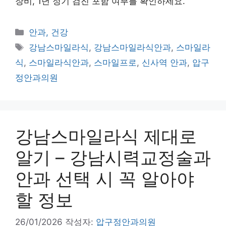
장비, 1년 정기 검진 포함 여부를 확인하세요.
카
안과, 건강
테
태
강남스마일라식
,
강남스마일라식안과
,
스마일라
고
그
식
,
스마일라식안과
,
스마일프로
,
신사역 안과
,
압구
리
정안과의원
강남스마일라식 제대로
알기 – 강남시력교정술과
안과 선택 시 꼭 알아야
할 정보
26/01/2026
작성자:
압구정안과의원