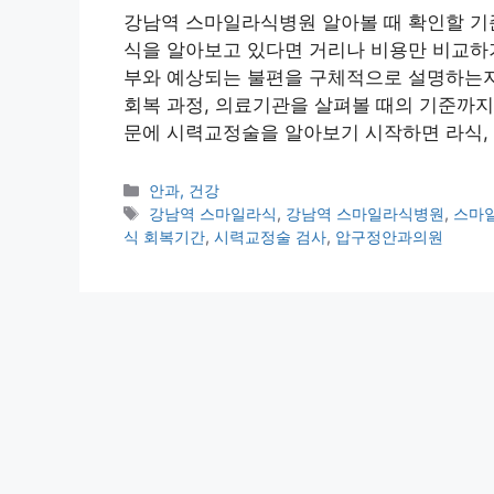
강남역 스마일라식병원 알아볼 때 확인할 기
식을 알아보고 있다면 거리나 비용만 비교하기
부와 예상되는 불편을 구체적으로 설명하는지
회복 과정, 의료기관을 살펴볼 때의 기준까지
문에 시력교정술을 알아보기 시작하면 라식, 
카
안과, 건강
테
태
강남역 스마일라식
,
강남역 스마일라식병원
,
스마
고
그
식 회복기간
,
시력교정술 검사
,
압구정안과의원
리