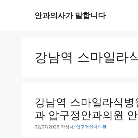
컨
텐
안과의사가 말합니다
츠
로
건
너
뛰
강남역 스마일라
기
강남역 스마일라식병원
과 압구정안과의원 
02/07/2026
작성자:
압구정안과의원