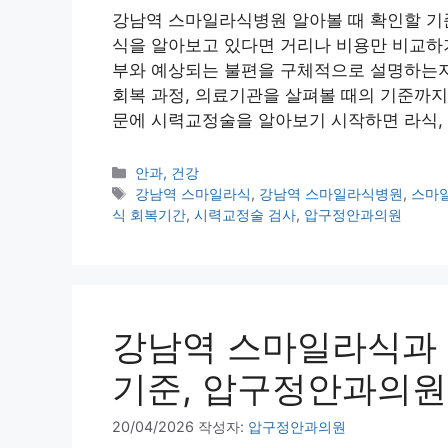
강남역 스마일라식병원 알아볼 때 확인할 기
식을 알아보고 있다면 거리나 비용만 비교하기
부와 예상되는 불편을 구체적으로 설명하는지
회복 과정, 의료기관을 살펴볼 때의 기준까지
문에 시력교정술을 알아보기 시작하면 라식, 
카
안과, 건강
테
태
강남역 스마일라식
,
강남역 스마일라식병원
,
스마
고
그
식 회복기간
,
시력교정술 검사
,
압구정안과의원
리
강남역 스마일라식과
기준, 압구정안과의
20/04/2026
작성자:
압구정안과의원