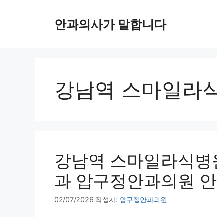
컨
텐
안과의사가 말합니다
츠
로
건
너
뛰
강남역 스마일라
기
강남역 스마일라식병원
과 압구정안과의원 
02/07/2026
작성자:
압구정안과의원