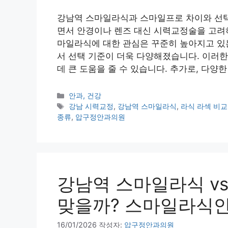
강남역 스마일라식과 스마일프로 차이와 선택
면서 안경이나 렌즈 대신 시력교정술을 고려하
마일라식에 대한 관심은 꾸준히 높아지고 있
서 선택 기준이 더욱 다양해졌습니다. 이러한
데 큰 도움을 줄 수 있습니다. 추가로, 다양
카
안과, 건강
테
태
강남 시력교정
,
강남역 스마일라식
,
라식 라섹 비교
고
그
종류
,
압구정안과의원
리
강남역 스마일라식 vs
맞을까? 스마일라식안
16/01/2026
작성자:
압구정안과의원