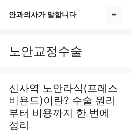
컨
텐
안과의사가 말합니다
메
츠
로
뉴
건
너
노안교정수술
뛰
기
신사역 노안라식(프레스
비욘드)이란? 수술 원리
부터 비용까지 한 번에
정리