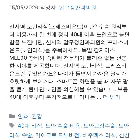
15/05/2026
작성자:
압구정안과의원
신사역 노안라식(프레스비욘드)이란? 수술 원리부
터 비용까지 한 번에 정리 40대 이후 노안으로 불편
함을 느낀다면, 신사역 압구정안과의원의 프레스비
욘드(노안라식)를 주목하세요. 독일 칼자이스
MEL90 장비와 숙련된 전문의가 블러존 없는 선명
한 시야를 제공합니다. 신사역 노안라식, 프레스비
욘드란 무엇인가요? 나이가 들면서 가까운 글씨가
흐릿하게 보이거나, 스마트폰 화면을 볼 때 자꾸 팔
을 뻗게 된다면 노안을 의심해볼 수 있습니다. 보통
40대 이후부터 본격적으로 나타나는 …
더 읽기
카
안과, 건강
테
태
40대 라식
,
노안 수술 비용
,
노안교정수술
,
노안
고
그
라식 수술
,
마이크로 모노버전
,
비주맥스 라식
,
신산
리