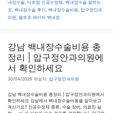
내장수술
,
다초점 인공수정체
,
백내장수술 잘하는
리
곳
,
백내장수술 후기
,
백내장수술비용
,
압구정안과
의원
,
펨토초 레이저 백내장
강남 백내장수술비용 총
정리 | 압구정안과의원에
서 확인하세요
30/04/2026
작성자:
압구정안과의원
강남 백내장수술비용 총정리 | 압구정안과의원에서
확인하세요 강남에서 백내장수술비용을 알아보고
계신가요? 인공수정체 종류, 수술 장비, 의료진 실