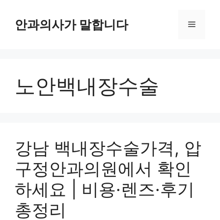
컨
텐
안과의사가 말합니다
메
츠
로
뉴
건
너
노안백내장수술
뛰
기
강남 백내장수술가격, 압
구정안과의원에서 확인
하세요 | 비용·렌즈·후기
총정리