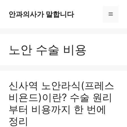
컨
텐
안과의사가 말합니다
메
츠
로
뉴
건
너
노안 수술 비용
뛰
기
신사역 노안라식(프레스
비욘드)이란? 수술 원리
부터 비용까지 한 번에
정리