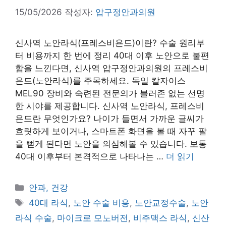
15/05/2026
작성자:
압구정안과의원
신사역 노안라식(프레스비욘드)이란? 수술 원리부
터 비용까지 한 번에 정리 40대 이후 노안으로 불편
함을 느낀다면, 신사역 압구정안과의원의 프레스비
욘드(노안라식)를 주목하세요. 독일 칼자이스
MEL90 장비와 숙련된 전문의가 블러존 없는 선명
한 시야를 제공합니다. 신사역 노안라식, 프레스비
욘드란 무엇인가요? 나이가 들면서 가까운 글씨가
흐릿하게 보이거나, 스마트폰 화면을 볼 때 자꾸 팔
을 뻗게 된다면 노안을 의심해볼 수 있습니다. 보통
40대 이후부터 본격적으로 나타나는 …
더 읽기
카
안과, 건강
테
태
40대 라식
,
노안 수술 비용
,
노안교정수술
,
노안
고
그
라식 수술
,
마이크로 모노버전
,
비주맥스 라식
,
신산
리