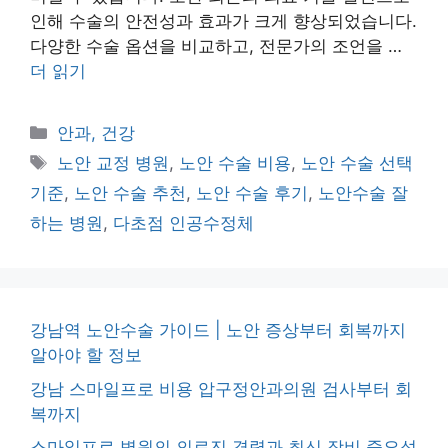
인해 수술의 안전성과 효과가 크게 향상되었습니다.
다양한 수술 옵션을 비교하고, 전문가의 조언을 …
더 읽기
카
안과, 건강
테
태
노안 교정 병원
,
노안 수술 비용
,
노안 수술 선택
고
그
기준
,
노안 수술 추천
,
노안 수술 후기
,
노안수술 잘
리
하는 병원
,
다초점 인공수정체
강남역 노안수술 가이드 | 노안 증상부터 회복까지
알아야 할 정보
강남 스마일프로 비용 압구정안과의원 검사부터 회
복까지
스마일프로 병원의 의료진 경력과 최신 장비 중요성