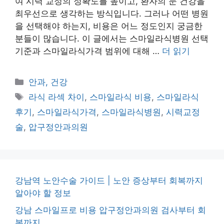
여 시력 교정의 정확도를 높이고, 환자의 눈 건강을
최우선으로 생각하는 방식입니다. 그러나 어떤 병원
을 선택해야 하는지, 비용은 어느 정도인지 궁금한
분들이 많습니다. 이 글에서는 스마일라식병원 선택
기준과 스마일라식가격 범위에 대해 …
더 읽기
카
안과, 건강
테
태
라식 라섹 차이
,
스마일라식 비용
,
스마일라식
고
그
후기
,
스마일라식가격
,
스마일라식병원
,
시력교정
리
술
,
압구정안과의원
강남역 노안수술 가이드 | 노안 증상부터 회복까지
알아야 할 정보
강남 스마일프로 비용 압구정안과의원 검사부터 회
복까지