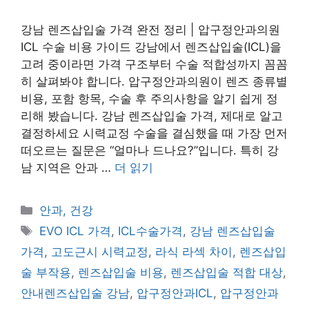
강남 렌즈삽입술 가격 완전 정리 | 압구정안과의원
ICL 수술 비용 가이드 강남에서 렌즈삽입술(ICL)을
고려 중이라면 가격 구조부터 수술 적합성까지 꼼꼼
히 살펴봐야 합니다. 압구정안과의원이 렌즈 종류별
비용, 포함 항목, 수술 후 주의사항을 알기 쉽게 정
리해 봤습니다. 강남 렌즈삽입술 가격, 제대로 알고
결정하세요 시력교정 수술을 결심했을 때 가장 먼저
떠오르는 질문은 “얼마나 드나요?”입니다. 특히 강
남 지역은 안과 …
더 읽기
카
안과, 건강
테
태
EVO ICL 가격
,
ICL수술가격
,
강남 렌즈삽입술
고
그
가격
,
고도근시 시력교정
,
라식 라섹 차이
,
렌즈삽입
리
술 부작용
,
렌즈삽입술 비용
,
렌즈삽입술 적합 대상
,
안내렌즈삽입술 강남
,
압구정안과ICL
,
압구정안과