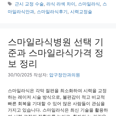
테
태
근시 교정 수술
,
라식 라섹 차이
,
스마일라식
,
스
고
그
마일라식안과
,
스마일라식후기
,
시력교정술
리
스마일라식병원 선택 기
준과 스마일라식가격 정
보 정리
30/10/2025
작성자:
압구정안과의원
스마일라식은 각막 절편을 최소화하여 시력을 교정
하는 레이저 시술 방식으로, 불편감이 적고 비교적
빠른 회복을 기대할 수 있어 많은 사람들이 관심을
가지고 있습니다. 스마일라식은 최신 기술을 활용하