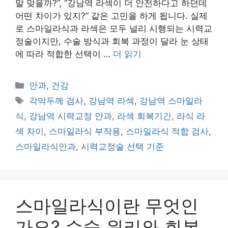
말 맞을까?”, “강남역 라섹이 더 안전하다고 하던데
어떤 차이가 있지?” 같은 고민을 하게 됩니다. 실제
로 스마일라식과 라섹은 모두 널리 시행되는 시력교
정술이지만, 수술 방식과 회복 과정이 달라 눈 상태
에 따라 적합한 선택이 …
더 읽기
카
안과, 건강
테
태
각막두께 검사
,
강남역 라섹
,
강남역 스마일라
고
그
식
,
강남역 시력교정 안과
,
라섹 회복기간
,
라식 라
리
섹 차이
,
스마일라식 부작용
,
스마일라식 적합 검사
,
스마일라식안과
,
시력교정술 선택 기준
스마일라식이란 무엇인
가요? 수술 원리와 회복