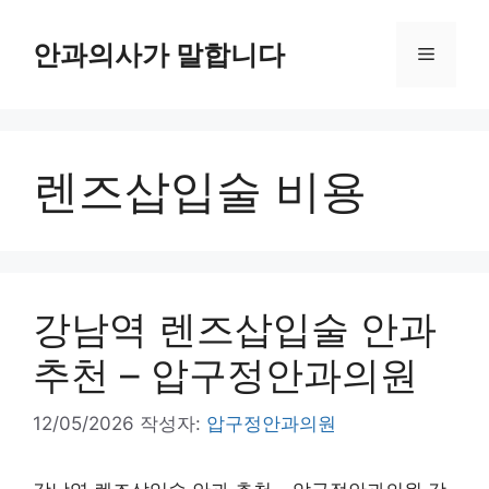
컨
텐
안과의사가 말합니다
메
츠
로
뉴
건
너
렌즈삽입술 비용
뛰
기
강남역 렌즈삽입술 안과
추천 – 압구정안과의원
12/05/2026
작성자:
압구정안과의원