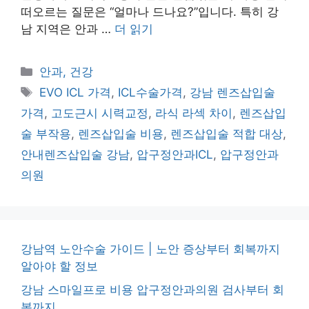
떠오르는 질문은 “얼마나 드나요?”입니다. 특히 강
남 지역은 안과 …
더 읽기
카
안과, 건강
테
태
EVO ICL 가격
,
ICL수술가격
,
강남 렌즈삽입술
고
그
가격
,
고도근시 시력교정
,
라식 라섹 차이
,
렌즈삽입
리
술 부작용
,
렌즈삽입술 비용
,
렌즈삽입술 적합 대상
,
안내렌즈삽입술 강남
,
압구정안과ICL
,
압구정안과
의원
강남역 노안수술 가이드 | 노안 증상부터 회복까지
알아야 할 정보
강남 스마일프로 비용 압구정안과의원 검사부터 회
복까지