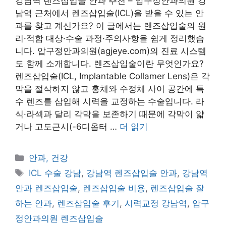
강남역 렌즈삽입술 안과 추천 – 압구정안과의원 강
남역 근처에서 렌즈삽입술(ICL)을 받을 수 있는 안
과를 찾고 계신가요? 이 글에서는 렌즈삽입술의 원
리·적합 대상·수술 과정·주의사항을 쉽게 정리했습
니다. 압구정안과의원(agjeye.com)의 진료 시스템
도 함께 소개합니다. 렌즈삽입술이란 무엇인가요?
렌즈삽입술(ICL, Implantable Collamer Lens)은 각
막을 절삭하지 않고 홍채와 수정체 사이 공간에 특
수 렌즈를 삽입해 시력을 교정하는 수술입니다. 라
식·라섹과 달리 각막을 보존하기 때문에 각막이 얇
거나 고도근시(-6디옵터 …
더 읽기
카
안과, 건강
테
태
ICL 수술 강남
,
강남역 렌즈삽입술 안과
,
강남역
고
그
안과 렌즈삽입술
,
렌즈삽입술 비용
,
렌즈삽입술 잘
리
하는 안과
,
렌즈삽입술 후기
,
시력교정 강남역
,
압구
정안과의원 렌즈삽입술