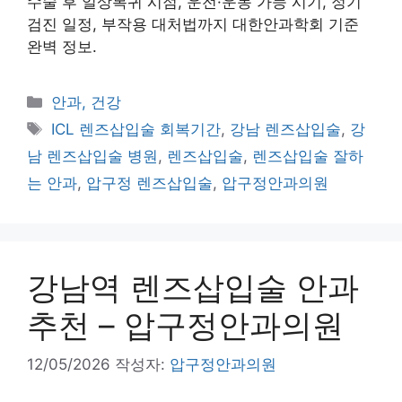
수술 후 일상복귀 시점, 운전·운동 가능 시기, 정기
검진 일정, 부작용 대처법까지 대한안과학회 기준
완벽 정보.
카
안과, 건강
테
태
ICL 렌즈삽입술 회복기간
,
강남 렌즈삽입술
,
강
고
그
남 렌즈삽입술 병원
,
렌즈삽입술
,
렌즈삽입술 잘하
리
는 안과
,
압구정 렌즈삽입술
,
압구정안과의원
강남역 렌즈삽입술 안과
추천 – 압구정안과의원
12/05/2026
작성자:
압구정안과의원