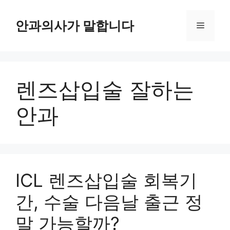
컨
텐
안과의사가 말합니다
메
츠
로
뉴
건
너
렌즈삽입술 잘하는
뛰
기
안과
ICL 렌즈삽입술 회복기
간, 수술 다음날 출근 정
말 가능할까?