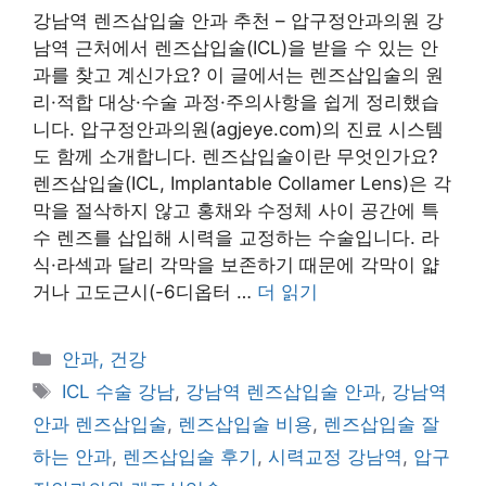
강남역 렌즈삽입술 안과 추천 – 압구정안과의원 강
남역 근처에서 렌즈삽입술(ICL)을 받을 수 있는 안
과를 찾고 계신가요? 이 글에서는 렌즈삽입술의 원
리·적합 대상·수술 과정·주의사항을 쉽게 정리했습
니다. 압구정안과의원(agjeye.com)의 진료 시스템
도 함께 소개합니다. 렌즈삽입술이란 무엇인가요?
렌즈삽입술(ICL, Implantable Collamer Lens)은 각
막을 절삭하지 않고 홍채와 수정체 사이 공간에 특
수 렌즈를 삽입해 시력을 교정하는 수술입니다. 라
식·라섹과 달리 각막을 보존하기 때문에 각막이 얇
거나 고도근시(-6디옵터 …
더 읽기
카
안과, 건강
테
태
ICL 수술 강남
,
강남역 렌즈삽입술 안과
,
강남역
고
그
안과 렌즈삽입술
,
렌즈삽입술 비용
,
렌즈삽입술 잘
리
하는 안과
,
렌즈삽입술 후기
,
시력교정 강남역
,
압구