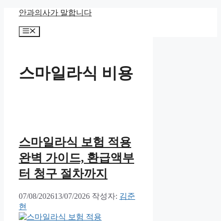
컨
안과의사가 말합니다
텐
메
츠
뉴
로
건
너
스마일라식 비용
뛰
기
스마일라식 보험 적용
완벽 가이드, 환급액부
터 청구 절차까지
07/08/2026
13/07/2026
작성자:
김준
현