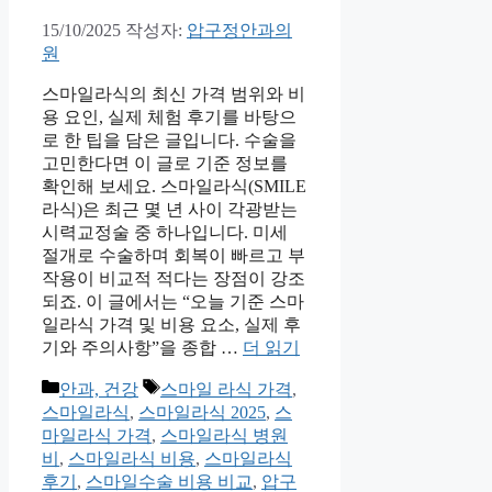
15/10/2025
작성자:
압구정안과의
원
스마일라식의 최신 가격 범위와 비
용 요인, 실제 체험 후기를 바탕으
로 한 팁을 담은 글입니다. 수술을
고민한다면 이 글로 기준 정보를
확인해 보세요. 스마일라식(SMILE
라식)은 최근 몇 년 사이 각광받는
시력교정술 중 하나입니다. 미세
절개로 수술하며 회복이 빠르고 부
작용이 비교적 적다는 장점이 강조
되죠. 이 글에서는 “오늘 기준 스마
일라식 가격 및 비용 요소, 실제 후
기와 주의사항”을 종합 …
더 읽기
카
태
안과, 건강
스마일 라식 가격
,
테
그
스마일라식
,
스마일라식 2025
,
스
고
마일라식 가격
,
스마일라식 병원
리
비
,
스마일라식 비용
,
스마일라식
후기
,
스마일수술 비용 비교
,
압구