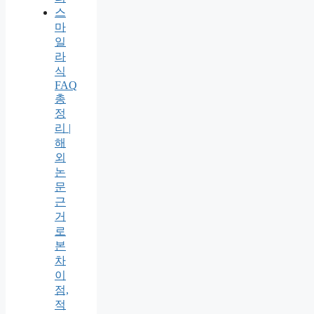
스
마
일
라
식
FAQ
총
정
리 |
해
외
논
문
근
거
로
본
차
이
점,
적