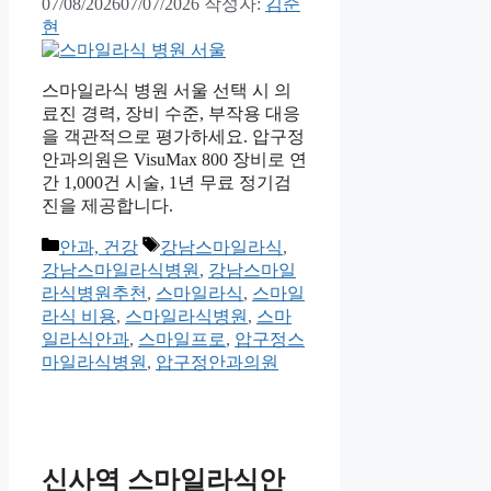
07/08/2026
07/07/2026
작성자:
김준
현
스마일라식 병원 서울 선택 시 의
료진 경력, 장비 수준, 부작용 대응
을 객관적으로 평가하세요. 압구정
안과의원은 VisuMax 800 장비로 연
간 1,000건 시술, 1년 무료 정기검
진을 제공합니다.
카
태
안과, 건강
강남스마일라식
,
테
그
강남스마일라식병원
,
강남스마일
고
라식병원추천
,
스마일라식
,
스마일
리
라식 비용
,
스마일라식병원
,
스마
일라식안과
,
스마일프로
,
압구정스
마일라식병원
,
압구정안과의원
신사역 스마일라식안