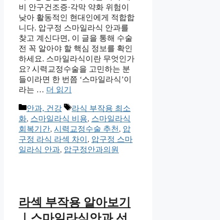
비 안구건조증·각막 약화 위험이
낮아 활동적인 현대인에게 적합합
니다. 압구정 스마일라식 안과를
찾고 계신다면, 이 글을 통해 수술
전 꼭 알아야 할 핵심 정보를 확인
하세요. 스마일라식이란 무엇인가
요? 시력교정수술을 고민하는 분
들이라면 한 번쯤 ‘스마일라식’이
라는 …
더 읽기
카
태
안과, 건강
라식 부작용 최소
테
그
화
,
스마일라식 비용
,
스마일라식
고
회복기간
,
시력교정수술 추천
,
압
리
구정 라식 라섹 차이
,
압구정 스마
일라식 안과
,
압구정안과의원
라섹 부작용 알아보기
｜스마일라식안과 선