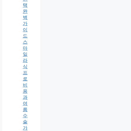
택
완
벽
가
이
드
스
마
일
라
식
프
로
비
용
과
여
름
수
술
가