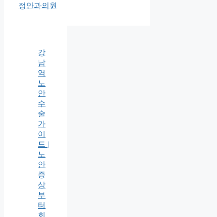
정안과의원
강
남
역
노
안
수
술
가
이
드 |
노
안
증
상
부
터
회