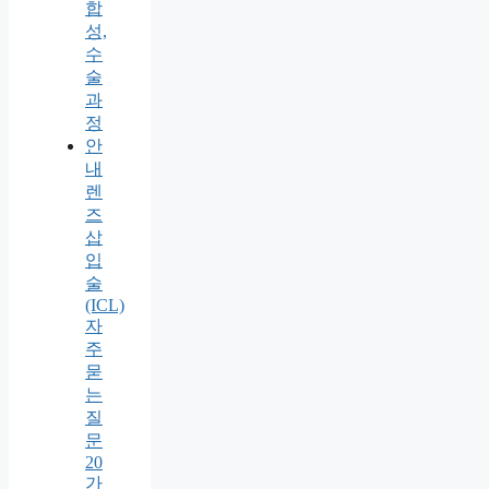
합
성,
수
술
과
정
안
내
렌
즈
삽
입
술
(ICL)
자
주
묻
는
질
문
20
가