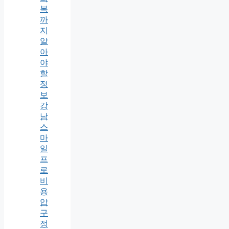
복
까
지
알
아
야
할
정
보
강
남
스
마
일
프
로
비
용
압
구
정