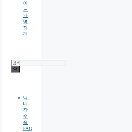
이
드
완
벽
정
리
검
색:
백
내
장
수
술
FAQ