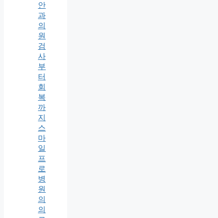
안
과
의
원
검
사
부
터
회
복
까
지
스
마
일
프
로
병
원
의
의