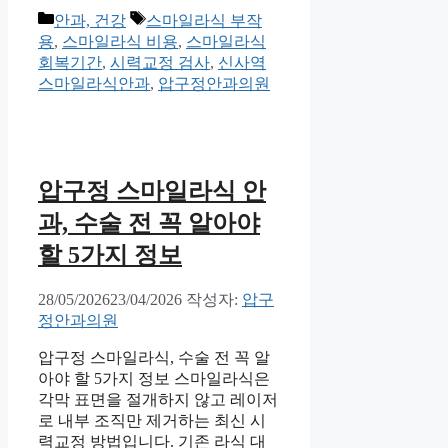
카
태
안과, 건강
스마일라식 부작
테
그
용
,
스마일라식 비용
,
스마일라식
고
회복기간
,
시력교정 검사
,
신사역
리
스마일라식안과
,
압구정안과의원
압구정 스마일라식 안
과, 수술 전 꼭 알아야
할 5가지 정보
28/05/2026
23/04/2026
작성자:
압구
정안과의원
압구정 스마일라식, 수술 전 꼭 알
아야 할 5가지 정보 스마일라식은
각막 표면을 절개하지 않고 레이저
로 내부 조직만 제거하는 최신 시
력교정 방법입니다. 기존 라식 대