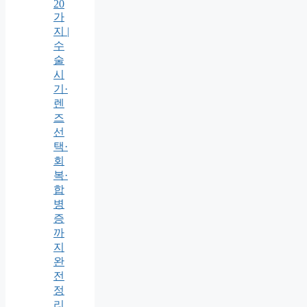
20
가
지 |
수
술
시
기·
렌
즈
선
택·
회
복·
합
병
증
까
지
완
전
정
리