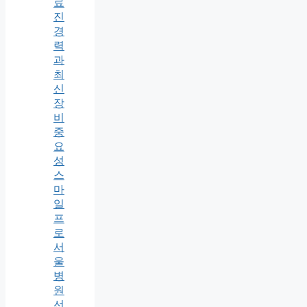
료
진
경
력
과
최
신
장
비
중
요
성
스
마
일
프
로
서
울
병
원
선