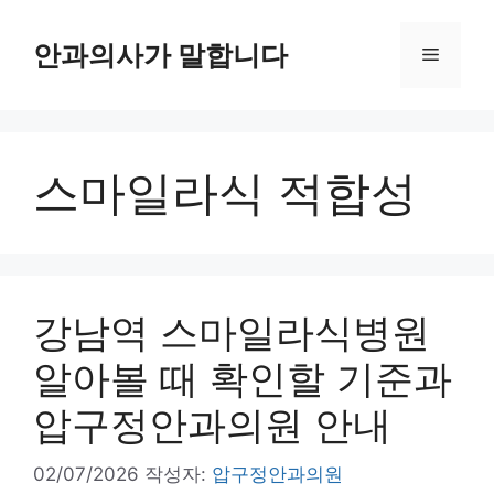
컨
텐
안과의사가 말합니다
메
츠
로
뉴
건
너
스마일라식 적합성
뛰
기
강남역 스마일라식병원
알아볼 때 확인할 기준과
압구정안과의원 안내
02/07/2026
작성자:
압구정안과의원