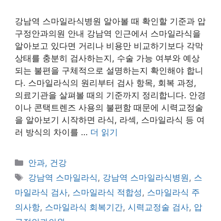
강남역 스마일라식병원 알아볼 때 확인할 기준과 압
구정안과의원 안내 강남역 인근에서 스마일라식을
알아보고 있다면 거리나 비용만 비교하기보다 각막
상태를 충분히 검사하는지, 수술 가능 여부와 예상
되는 불편을 구체적으로 설명하는지 확인해야 합니
다. 스마일라식의 원리부터 검사 항목, 회복 과정,
의료기관을 살펴볼 때의 기준까지 정리합니다. 안경
이나 콘택트렌즈 사용의 불편함 때문에 시력교정술
을 알아보기 시작하면 라식, 라섹, 스마일라식 등 여
러 방식의 차이를 …
더 읽기
카
안과, 건강
테
태
강남역 스마일라식
,
강남역 스마일라식병원
,
스
고
그
마일라식 검사
,
스마일라식 적합성
,
스마일라식 주
리
의사항
,
스마일라식 회복기간
,
시력교정술 검사
,
압