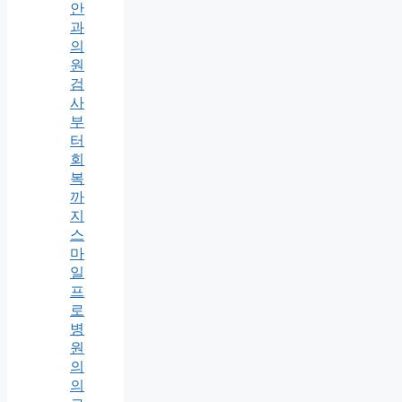
안
과
의
원
검
사
부
터
회
복
까
지
스
마
일
프
로
병
원
의
의