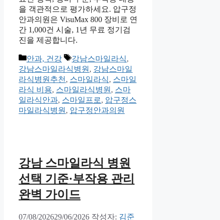
을 객관적으로 평가하세요. 압구정
안과의원은 VisuMax 800 장비로 연
간 1,000건 시술, 1년 무료 정기검
진을 제공합니다.
카
태
안과, 건강
강남스마일라식
,
테
그
강남스마일라식병원
,
강남스마일
고
라식병원추천
,
스마일라식
,
스마일
리
라식 비용
,
스마일라식병원
,
스마
일라식안과
,
스마일프로
,
압구정스
마일라식병원
,
압구정안과의원
강남 스마일라식 병원
선택 기준·부작용 관리
완벽 가이드
07/08/2026
29/06/2026
작성자:
김준