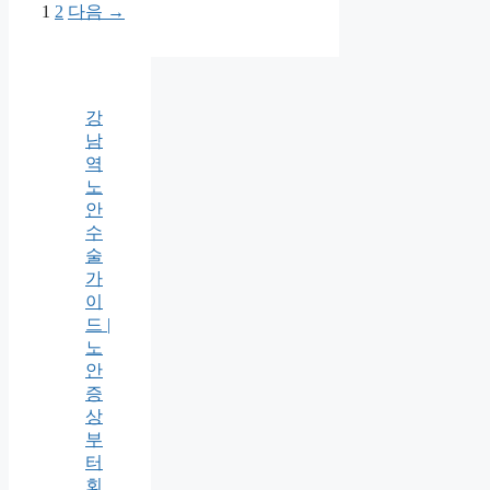
페
페
1
2
다음
→
이
이
지
지
강
남
역
노
안
수
술
가
이
드 |
노
안
증
상
부
터
회