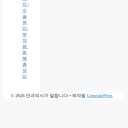
지 |
수
술
원
리·
부
작
용·
회
복
총
정
리
© 2026 안과의사가 말합니다
• 제작됨
GeneratePress