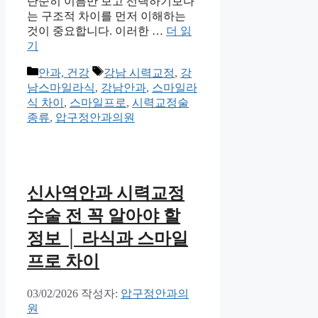
단순히 이름만 보고 선택하기보다
는 구조적 차이를 먼저 이해하는
것이 중요합니다. 이러한 …
더 읽
기
카
태
안과, 건강
강남 시력교정
,
강
테
그
남스마일라식
,
강남안과
,
스마일라
고
식 차이
,
스마일프로
,
시력교정술
리
종류
,
압구정안과의원
신사역안과 시력교정
수술 전 꼭 알아야 할
정보 │ 라식과 스마일
프로 차이
03/02/2026
작성자:
압구정안과의
원