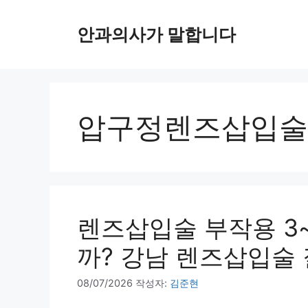
컨
텐
안과의사가 말합니다
츠
로
건
너
뛰
압구정렌즈삽입술
기
렌즈삽입술 부작용 3~
까? 강남 렌즈삽입술
08/07/2026
작성자:
김준현