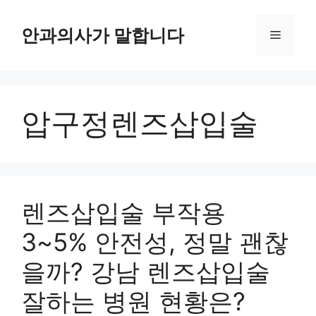
컨
텐
안과의사가 말합니다
메
츠
로
뉴
건
너
압구정렌즈삽입술
뛰
기
렌즈삽입술 부작용
3~5% 안전성, 정말 괜찮
을까? 강남 렌즈삽입술
잘하는 병원 현황은?