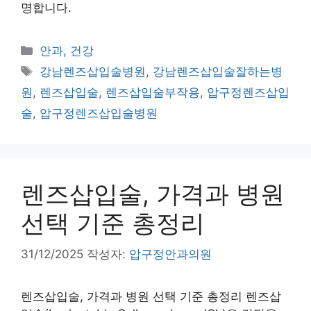
명합니다.
카
안과, 건강
테
태
강남렌즈삽입술병원
,
강남렌즈삽입술잘하는병
고
그
원
,
렌즈삽입술
,
렌즈삽입술부작용
,
압구정렌즈삽입
리
술
,
압구정렌즈삽입술병원
렌즈삽입술, 가격과 병원
선택 기준 총정리
31/12/2025
작성자:
압구정안과의원
렌즈삽입술, 가격과 병원 선택 기준 총정리 렌즈삽