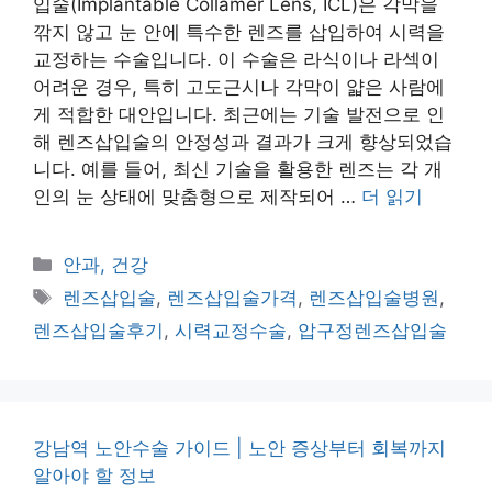
입술(Implantable Collamer Lens, ICL)은 각막을
깎지 않고 눈 안에 특수한 렌즈를 삽입하여 시력을
교정하는 수술입니다. 이 수술은 라식이나 라섹이
어려운 경우, 특히 고도근시나 각막이 얇은 사람에
게 적합한 대안입니다. 최근에는 기술 발전으로 인
해 렌즈삽입술의 안정성과 결과가 크게 향상되었습
니다. 예를 들어, 최신 기술을 활용한 렌즈는 각 개
인의 눈 상태에 맞춤형으로 제작되어 …
더 읽기
카
안과, 건강
테
태
렌즈삽입술
,
렌즈삽입술가격
,
렌즈삽입술병원
,
고
그
렌즈삽입술후기
,
시력교정수술
,
압구정렌즈삽입술
리
강남역 노안수술 가이드 | 노안 증상부터 회복까지
알아야 할 정보