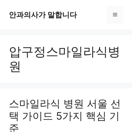
컨
텐
안과의사가 말합니다
메
츠
로
뉴
건
너
압구정스마일라식병
뛰
기
원
스마일라식 병원 서울 선
택 가이드 5가지 핵심 기
준