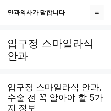
컨
텐
안과의사가 말합니다
메
츠
로
뉴
건
너
압구정 스마일라식
뛰
기
안과
압구정 스마일라식 안과,
수술 전 꼭 알아야 할 5가
지 정보