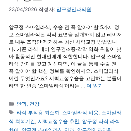
23/04/2026
작성자:
압구정안과의원
압구정 스마일라식, 수술 전 꼭 알아야 할 5가지 정
보 스마일라식은 각막 표면을 절개하지 않고 레이저
로 내부 조직만 제거하는 최신 시력교정 방법입니
다. 기존 라식 대비 안구건조증·각막 약화 위험이 낮
아 활동적인 현대인에게 적합합니다. 압구정 스마일
라식 안과를 찾고 계신다면, 이 글을 통해 수술 전
꼭 알아야 할 핵심 정보를 확인하세요. 스마일라식
이란 무엇인가요? 시력교정수술을 고민하는 분들이
라면 한 번쯤 ‘스마일라식’이라는 …
더 읽기
카
안과, 건강
테
태
라식 부작용 최소화
,
스마일라식 비용
,
스마일라
고
그
식 회복기간
,
시력교정수술 추천
,
압구정 라식 라섹
리
차이
,
압구정 스마일라식 안과
,
압구정안과의원