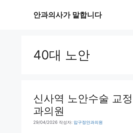
컨
텐
안과의사가 말합니다
츠
로
건
너
뛰
40대 노안
기
신사역 노안수술 교정하
과의원
29/04/2026
작성자:
압구정안과의원