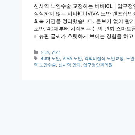
신사역 노안수술 교정하는 비바ICL | 압
절삭하지 않는 비바ICL(VIVA 노안 렌즈삽
회복 기간을 정리했습니다. 돋보기 없이 활기
노안, 40대부터 시작되는 눈의 변화 스마트폰
메뉴판 글씨가 흐릿하게 보이는 경험을 하고
카
안과, 건강
테
태
40대 노안
,
VIVA 노안
,
각막비절삭 노안교정
,
노안
고
그
역 노안수술
,
신사역 안과
,
압구정안과의원
리